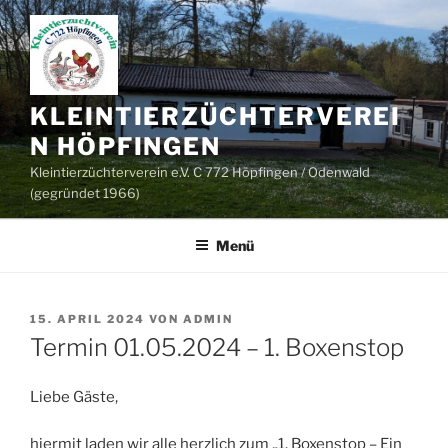
Zum
Inhalt
springen
KLEINTIERZÜCHTERVEREI
N HÖPFINGEN
Kleintierzüchterverein e.V. C 772 Höpfingen / Odenwald
(gegründet 1966)
Menü
VERÖFFENTLICHT
15. APRIL 2024
VON
ADMIN
AM
Termin 01.05.2024 – 1. Boxenstop
Liebe Gäste,
hiermit laden wir alle herzlich zum „1. Boxenstop – Ein