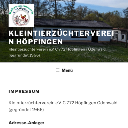
Zum
Inhalt
springen
KLEINTIERZÜCHTERVEREI
N HÖPFINGEN
Kleintierzüchterverein e.V. C 772 Höpfingen / Odenwald
(gegründet 1966)
Menü
IMPRESSUM
Kleintierzüchterverein e.V. C 772 Höpfingen Odenwald
(gegründet 1966)
Adresse-Anlage: