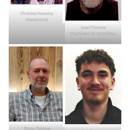
Christina Nowotny
(Kassiererin)
Josef Franzwa
(Zuchtwart für Kaninchen,
Tätowiermeister)
Ronny Franzwa