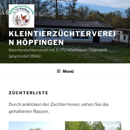
Zum
Inhalt
springen
KLEINTIERZÜCHTERVEREI
N HÖPFINGEN
Kleintierzüchterverein e.V. C 772 Höpfingen / Odenwald
(gegründet 1966)
Menü
ZÜCHTERLISTE
Durch anklicken der Züchter/innen, sehen Sie die
gehaltenen Rassen.