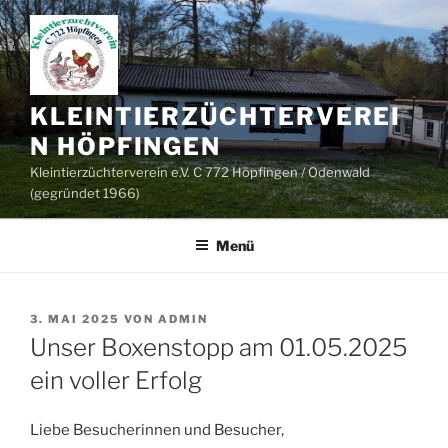
Zum
Inhalt
springen
KLEINTIERZÜCHTERVEREI
N HÖPFINGEN
Kleintierzüchterverein e.V. C 772 Höpfingen / Odenwald
(gegründet 1966)
Menü
VERÖFFENTLICHT
3. MAI 2025
VON
ADMIN
AM
Unser Boxenstopp am 01.05.2025
ein voller Erfolg
Liebe Besucherinnen und Besucher,